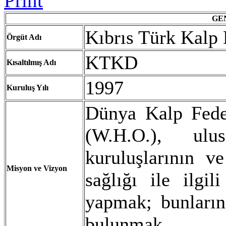
GE
Kıbrıs Türk Kalp
Örgüt
Adı
KTKD
Kısaltılmış
Adı
1997
Kuruluş
Yılı
Dünya Kalp Feder
(W.H.O.), ulu
kuruluşlarının ve
Misyon ve Vizyon
sağlığı ile ilgi
yapmak; bunların 
bulunmak.