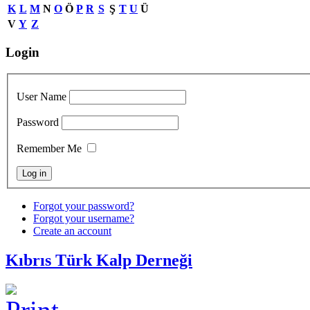
K
L
M
N
O
Ö
P
R
S
Ş
T
U
Ü
V
Y
Z
Login
User Name
Password
Remember Me
Forgot your password?
Forgot your username?
Create an account
Kıbrıs Türk Kalp Derneği