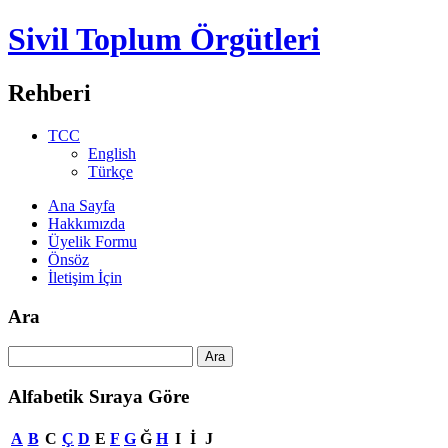
Sivil Toplum Örgütleri
Rehberi
TCC
English
Türkçe
Ana Sayfa
Hakkımızda
Üyelik Formu
Önsöz
İletişim İçin
Ara
Alfabetik Sıraya Göre
A
B
C
Ç
D
E
F
G
Ğ
H
I
İ
J