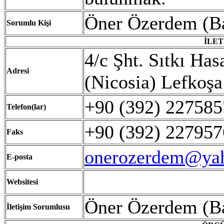
Öner Özerdem (
Sorumlu Kişi
İLET
4/c Şht. Sıtkı Ha
Adresi
(Nicosia) Lefkoşa
+90 (392) 2275
Telefon(lar)
+90 (392) 22795
Faks
onerozerdem@ya
E-posta
Websitesi
Öner Özerdem (
İ
letişim Sorumlusu