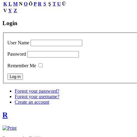
K
L
M
N
O
Ö
P
R
S
Ş
T
U
Ü
V
Y
Z
Login
User Name
Password
Remember Me
Forgot your password?
Forgot your username?
Create an account
R