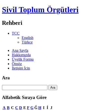
Sivil Toplum Örgütleri
Rehberi
TCC
English
Türkçe
Ana Sayfa
Hakkımızda
Üyelik Formu
Önsöz
İletişim İçin
Ara
Alfabetik Sıraya Göre
A
B
C
Ç
D
E
F
G
Ğ
H
I
İ
J