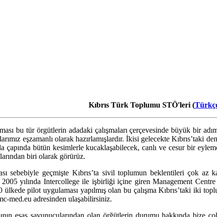
Kıbrıs Türk Toplumu STÖ'leri (
Türkç
lanması bu tür örgütlerin adadaki çalışmaları çerçevesinde büyük bir 
arımız eşzamanlı olarak hazırlamışlardır. İkisi gelecekte Kıbrıs’taki demo
 ada çapında bütün kesimlerle kucaklaşabilecek, canlı ve cesur bir eylem
larından biri olarak görürüz.
sebebiyle geçmişte Kıbrıs’ta sivil toplumun beklentileri çok az karş
 2005 yılında Intercollege ile işbirliği içine giren Management Cent
ülkede pilot uygulaması yapılmış olan bu çalışma Kıbrıs’taki iki toplu
c-med.eu adresinden ulaşabilirsiniz.
nın esas savunucularından olan örğütlerin durumu hakkında bize çok ş