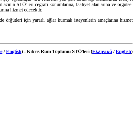
acının STÖ’leri ceğrafi konumlarına, faaliyet alanlarına ve örgütsel
arına hizmet edecektir.
 örğütleri için yararlı ağlar kurmak isteyenlerin amaçlarına hizmet
e
/
English
) -
Kıbrıs Rum Toplumu STÖ'leri (
Ελληνικά
/
English
)