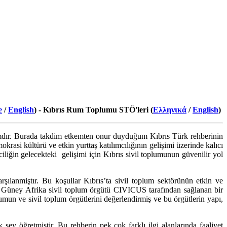
e
/
English
) -
Kıbrıs Rum Toplumu STÖ'leri (
Ελληνικά
/
English
)
adımdır. Burada takdim etkemten onur duyduğum Kıbrıs Türk rehberinin
krasi kültürü ve etkin yurttaş katılımcılığının gelişimi üzerinde kalıcı
ciliğin gelecekteki gelişimi için Kıbrıs sivil toplumunun güvenilir yol
ılanmiştır. Bu koşullar Kıbrıs’ta sivil toplum sektörünün etkin ve
re Güney Afrika sivil toplum örgütü CIVICUS tarafından sağlanan bir
mun ve sivil toplum örgütlerini değerlendirmiş ve bu örgütlerin yapı,
ey öğretmiştir. Bu rehberin pek çok farklı ilgi alanlarında faaliyet