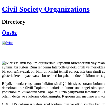
Civil Society Organizations
Directory
Önsöz
Kıbrıs’ta sivil toplum örgütlerinin kapsamlı birrehberinin yayım
aynınısı bir Kıbrıs Rum rehberini Intercollege’deki ortak ve meslektaşl
bir etki sağlayacak bir bilgi birikimini temsil ediyor. İşte tam şimdi
göstericilere ihtiyacı var,ve bu rehberi bu çabanın önemli kilometre taş
Büyük oranda çatışmanın hüküm sürdüğü bir siyasi ortam bulunması 
demokratik bir Sivill Toplum’a katkıda bulunmasına engel olmuştur.
yöntembilim kullanarak Sivil Toplum Dizin çalışmasını tamamladı. 60 
ortam, değer ve etkilerine odaklanmıştır. Raporun tam metnine www.m
CIVICUS çalışması Kıbrıs sivil toplumunun ve etkin yurttaş katılımı