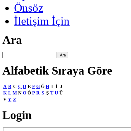
Önsöz
İletişim İçin
Ara
Alfabetik Sıraya Göre
A
B
C
Ç
D
E
F
G
Ğ
H
I
İ
J
K
L
M
N
O
Ö
P
R
S
Ş
T
U
Ü
V
Y
Z
Login