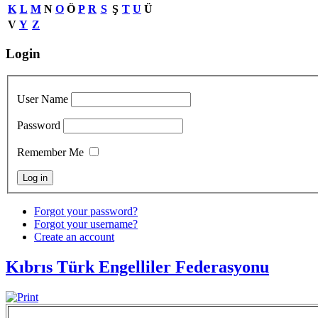
K
L
M
N
O
Ö
P
R
S
Ş
T
U
Ü
V
Y
Z
Login
User Name
Password
Remember Me
Forgot your password?
Forgot your username?
Create an account
Kıbrıs Türk Engelliler Federasyonu