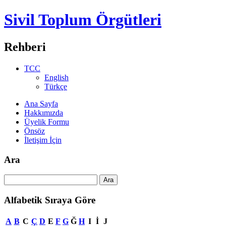
Sivil Toplum Örgütleri
Rehberi
TCC
English
Türkçe
Ana Sayfa
Hakkımızda
Üyelik Formu
Önsöz
İletişim İçin
Ara
Alfabetik Sıraya Göre
A
B
C
Ç
D
E
F
G
Ğ
H
I
İ
J