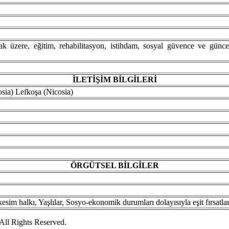
mak üzere, eğitim, rehabilitasyon, istihdam, sosyal güvence ve günc
İLETİŞİM BİLGİLERİ
sia) Lefkoşa (Nicosia)
ÖRGÜTSEL
BİLGİLER
 kesim halkı, Yaşlılar, Sosyo-ekonomik durumları dolayısıyla eşit fır
ll Rights Reserved.