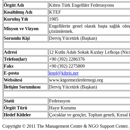
Örgüt
Adı
Kıbrıs Türk Engelliler Federasyonu
Kısaltılmış
Adı
KTEF
Kuruluş
Yılı
1985
Engellilerin genel olarak başta sağlık ol
Misyon ve Vizyon
çözümlemek.
Sorumlu Kişi
Derviş Yücetürk (Başkan)
Adresi
12 Kutlu Adalı Sokak Kızılay Lefkoşa (Nico
Telefon(lar)
+90 (392) 2286376
Faks
+90 (392) 2275809
E-posta
ktgd@kibris.net
Websitesi
www.ktgormezlerdernegi.org
İ
letişim Sorumlusu
Derviş Yücetürk (Başkan)
Statü
Federasyon
Örgüt
Türü
Hayır Kurumu
Hedef
Kitleler
Çocuklar ve gençler, Toplum geneli, Kırsal
Copyright © 2011 The Management Centre & NGO Support Center. A