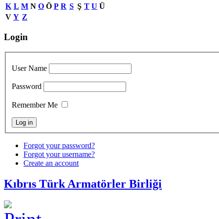
K
L
M
N
O
Ö
P
R
S
Ş
T
U
Ü
V
Y
Z
Login
User Name
Password
Remember Me
Forgot your password?
Forgot your username?
Create an account
Kıbrıs Türk Armatörler Birliği