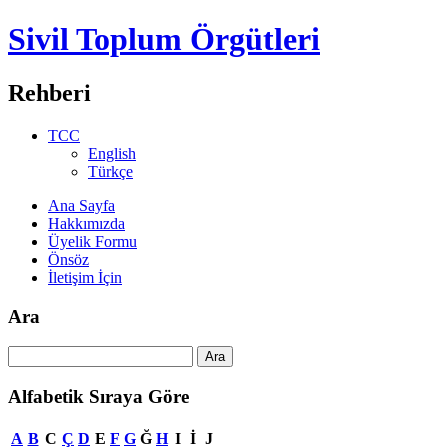
Sivil Toplum Örgütleri
Rehberi
TCC
English
Türkçe
Ana Sayfa
Hakkımızda
Üyelik Formu
Önsöz
İletişim İçin
Ara
Alfabetik Sıraya Göre
A
B
C
Ç
D
E
F
G
Ğ
H
I
İ
J