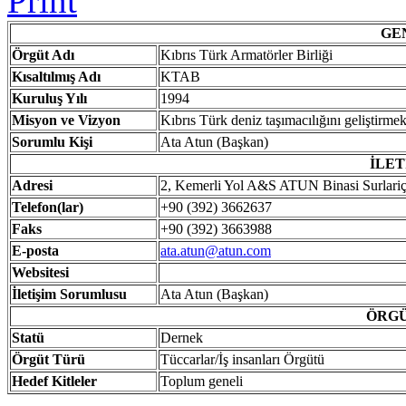
GE
Örgüt
Adı
Kıbrıs Türk Armatörler Birliği
Kısaltılmış
Adı
KTAB
Kuruluş
Yılı
1994
Misyon ve Vizyon
Kıbrıs Türk deniz taşımacılığını geliştirm
Sorumlu Kişi
Ata Atun (Başkan)
İLET
Adresi
2, Kemerli Yol A&S ATUN Binasi Surlari
Telefon(lar)
+90 (392) 3662637
Faks
+90 (392) 3663988
E-posta
ata.atun@atun.com
Websitesi
İ
letişim Sorumlusu
Ata Atun (Başkan)
ÖRGÜ
Statü
Dernek
Örgüt
Türü
Tüccarlar/İş insanları Örgütü
Hedef
Kitleler
Toplum geneli