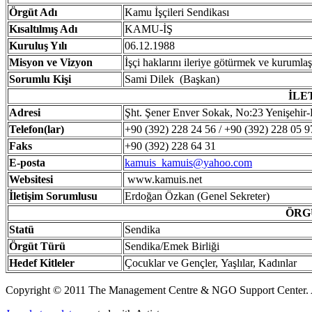
Örgüt
Adı
Kamu İşçileri Sendikası
Kısaltılmış
Adı
KAMU-İŞ
Kuruluş
Yılı
06.12.1988
Misyon ve Vizyon
İşçi haklarını ileriye götürmek ve kurum
Sorumlu Kişi
Sami Dilek (Başkan)
İLE
Adresi
Şht. Şener Enver Sokak, No:23 Yenişehir-
Telefon(lar)
+90 (392) 228 24 56 / +90 (392) 228 05 
Faks
+90 (392) 228 64 31
E-posta
kamuis_kamuis@yahoo.com
Websitesi
www.kamuis.net
İ
letişim Sorumlusu
Erdoğan Özkan (Genel Sekreter)
ÖRG
Statü
Sendika
Örgüt
Türü
Sendika/Emek Birliği
Hedef
Kitleler
Çocuklar ve Gençler, Yaşlılar, Kadınl
Copyright © 2011 The Management Centre & NGO Support Center. A