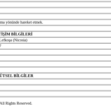
laşma yönünde hareket etmek.
TİŞİM BİLGİLERİ
Lefkoşa (Nicosia)
97
ÜTSEL
BİLGİLER
ar
ll Rights Reserved.