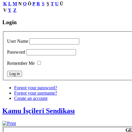
K
L
M
N
O
Ö
P
R
S
Ş
T
U
Ü
V
Y
Z
Login
User Name
Password
Remember Me
Forgot your password?
Forgot your username?
Create an account
Kamu İşçileri Sendikası
G