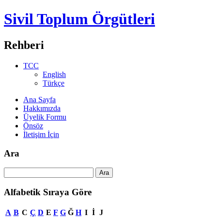
Sivil Toplum Örgütleri
Rehberi
TCC
English
Türkçe
Ana Sayfa
Hakkımızda
Üyelik Formu
Önsöz
İletişim İçin
Ara
Alfabetik Sıraya Göre
A
B
C
Ç
D
E
F
G
Ğ
H
I
İ
J