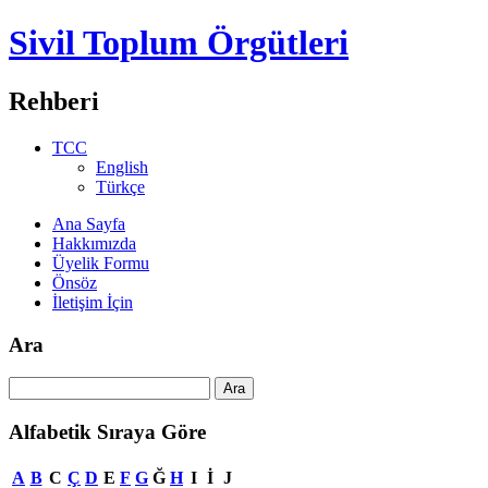
Sivil Toplum Örgütleri
Rehberi
TCC
English
Türkçe
Ana Sayfa
Hakkımızda
Üyelik Formu
Önsöz
İletişim İçin
Ara
Alfabetik Sıraya Göre
A
B
C
Ç
D
E
F
G
Ğ
H
I
İ
J