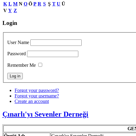
K
L
M
N
O
Ö
P
R
S
Ş
T
U
Ü
V
Y
Z
Login
User Name
Password
Remember Me
Forgot your password?
Forgot your username?
Create an account
Çınarlı'yı Sevenler Derneği
GE
Örgüt
Adı
Çınarlı'yı Sevenler Derneği