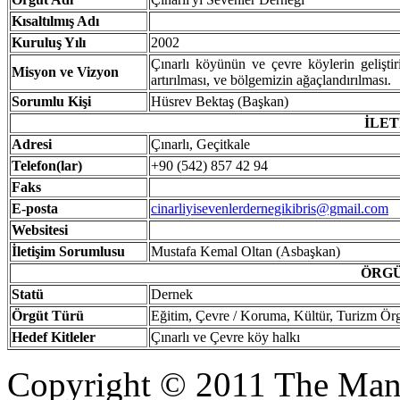
Kısaltılmış
Adı
Kuruluş
Yılı
2002
Çınarlı köyünün ve çevre köylerin geliştiril
Misyon ve Vizyon
artırılması, ve bölgemizin ağaçlandırılması.
Sorumlu Kişi
Hüsrev Bektaş (Başkan)
İLET
Adresi
Çınarlı, Geçitkale
Telefon(lar)
+90 (542) 857 42 94
Faks
E-posta
cinarliyisevenlerdernegikibris@gmail.com
Websitesi
İ
letişim Sorumlusu
Mustafa Kemal Oltan (Asbaşkan)
ÖRGÜ
Statü
Dernek
Örgüt
Türü
Eğitim, Çevre / Koruma, Kültür, Turizm Ör
Hedef
Kitleler
Çınarlı ve Çevre köy halkı
Copyright © 2011 The Ma