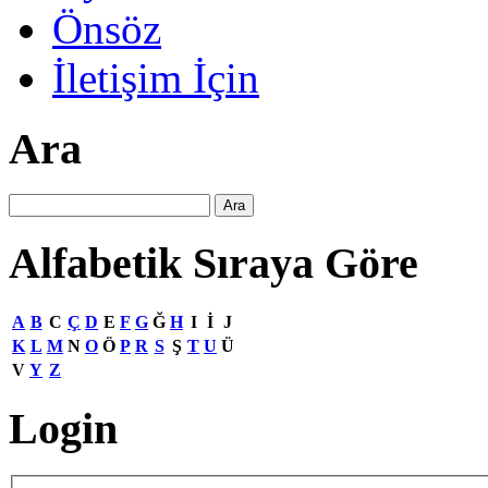
Önsöz
İletişim İçin
Ara
Alfabetik Sıraya Göre
A
B
C
Ç
D
E
F
G
Ğ
H
I
İ
J
K
L
M
N
O
Ö
P
R
S
Ş
T
U
Ü
V
Y
Z
Login