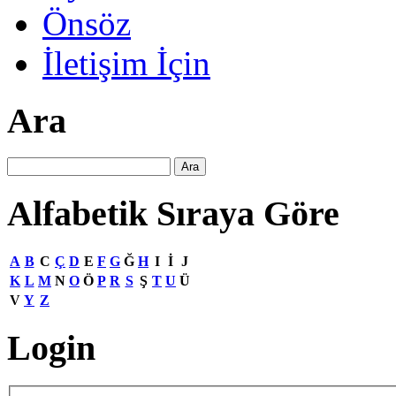
Önsöz
İletişim İçin
Ara
Alfabetik Sıraya Göre
A
B
C
Ç
D
E
F
G
Ğ
H
I
İ
J
K
L
M
N
O
Ö
P
R
S
Ş
T
U
Ü
V
Y
Z
Login