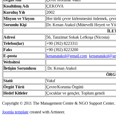
Kısaltılmış
Adı
ÇEKOVA
Kuruluş
Yılı
2002
Misyon ve Vizyon
Her türlü çevre kirlenmesini önlemek, çevr
Sorumlu Kişi
Dr. Kenan Atakol (Mütevelli Heyeti ve Y
İLE
Adresi
56, Tanzimat Sokak Lefkoşa (Nicosia)
Telefon(lar)
+90 (392) 8223311
Faks
+90 (392) 8223200
E-posta
kenanatakol@gmail.com
kenanatakol@ana
Websitesi
İ
letişim Sorumlusu
Dr. Kenan Atakol
ÖRG
Statü
Vakıf
Örgüt
Türü
Çevre/Koruma Örgütü
Hedef
Kitleler
Çocuklar ve gençler, Toplum geneli
Copyright © 2011 The Management Centre & NGO Support Center. A
Joomla template
created with Artisteer.