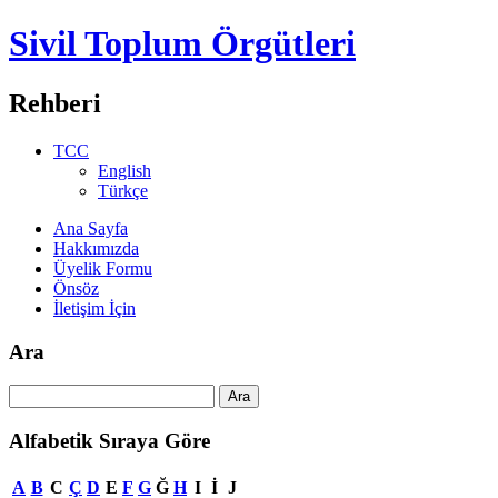
Sivil Toplum Örgütleri
Rehberi
TCC
English
Türkçe
Ana Sayfa
Hakkımızda
Üyelik Formu
Önsöz
İletişim İçin
Ara
Alfabetik Sıraya Göre
A
B
C
Ç
D
E
F
G
Ğ
H
I
İ
J