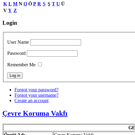
K
L
M
N
O
Ö
P
R
S
Ş
T
U
Ü
V
Y
Z
Login
User Name
Password
Remember Me
Forgot your password?
Forgot your username?
Create an account
Çevre Koruma Vakfı
G
Örgüt
Adı
Çevre Koruma Vakfı